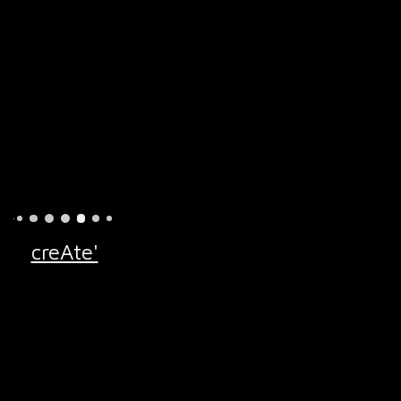
creAte'