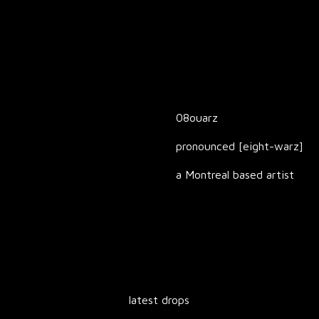
08ouarz
pronounced [eight-warz]
a Montreal based artist
latest drops