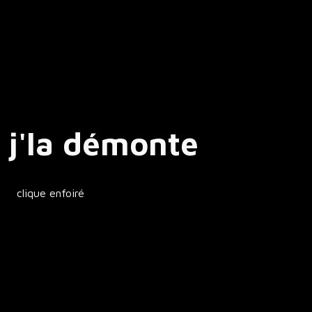
s j'la démonte
clique enfoiré