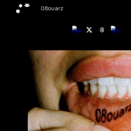
08ouarz
Sk