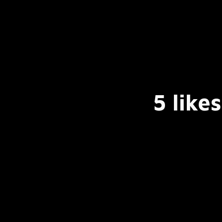
5 like